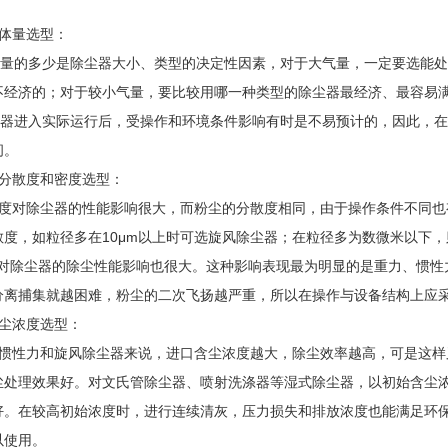
体量选型：
量的多少是除尘器大小、类型的决定性因素，对于大气量，一定要选能处
不经济的；对于较小气量，要比较用哪一种类型的除尘器最经济、最容易
器进入实际运行后，受操作和环境条件影响有时是不易预计的，因此，在
间。
的分散度和密度选型：
度对除尘器的性能影响很大，而粉尘的分散度相同，由于操作条件不同也
散度，如粒径多在10μm以上时可选旋风除尘器；在粒径多为数微米以下
除尘器的除尘性能影响也很大。这种影响表现最为明显的是重力、惯性
分离捕集就越困难，粉尘的二次飞扬越严重，所以在操作与设备结构上应
含尘浓度选型：
惯性力和旋风除尘器来说，进口含尘浓度越大，除尘效率越高，可是这样
处理效果好。对文氏管除尘器、喷射洗涤器等湿式除尘器，以初始含尘浓度
。在较高初始浓度时，进行连续清灰，压力损失和排放浓度也能满足环保要
以使用。