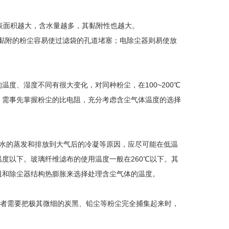
表面积越大，含水量越多，其黏附性也越大。
黏附的粉尘容易使过滤袋的孔道堵塞；电除尘器则易使放
的温度、湿度不同有很大变化，对同种粉尘，在100~200℃
，需事先掌握粉尘的比电阻，充分考虑含尘气体温度的选择
水的蒸发和排放到大气后的冷凝等原因，应尽可能在低温
度以下。玻璃纤维滤布的使用温度一般在260℃以下。其
电阻和除尘器结构热膨胀来选择处理含尘气体的温度。
者需要把极其微细的炭黑、铅尘等粉尘完全捕集起来时，