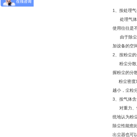
1、
按处理气
处理气体
使用往往是
由于除尘
加设备的空
2、按粉尘
粉尘分散
握粉尘的分
粉尘密度对
越小，尘粒
3、按气体
对重力、
统地认为粉尘
除尘性能愈好
出尘器也可