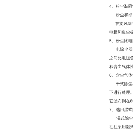
4、粉尘黏
粉尘和壁
在旋风除尘
电极和集尘
5、粉尘比
电除尘器
之间比电阻
和含尘气体
6、含尘气
干式除尘
下进行处理
它滤布则在8
7、选用湿
湿式除尘器
往往采用湿