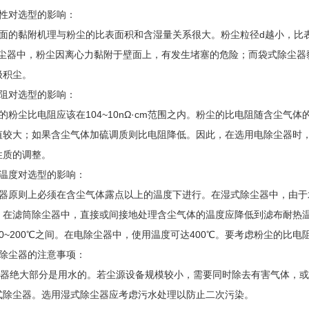
附性对选型的影响：
面的黏附机理与粉尘的比表面积和含湿量关系很大。粉尘粒径d越小，比
器中，粉尘因离心力黏附于壁面上，有发生堵塞的危险；而袋式除尘器
极积尘。
电阻对选型的影响：
的粉尘比电阻应该在104~10nΩ·cm范围之内。粉尘的比电阻随含尘气体
值较大；如果含尘气体加硫调质则比电阻降低。因此，在选用电除尘器时
性质的调整。
体温度对选型的影响：
器原则上必须在含尘气体露点以上的温度下进行。在湿式除尘器中，由于
。在滤筒除尘器中，直接或间接地处理含尘气体的温度应降低到滤布耐热温
0~200℃之间。在电除尘器中，使用温度可达400℃。要考虑粉尘的比
式除尘器的注意事项：
绝大部分是用水的。若尘源设备规模较小，需要同时除去有害气体，或
式除尘器。选用湿式除尘器应考虑污水处理以防止二次污染。