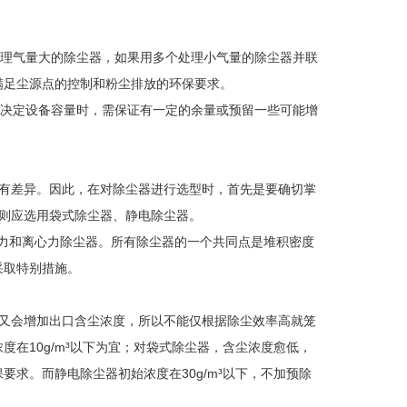
理气量大的除尘器，如果用多个处理小气量的除尘器并联
满足尘源点的控制和粉尘排放的环保要求。
决定设备容量时，需保证有一定的余量或预留一些可能增
有差异。因此，在对除尘器进行选型时，首先是要确切掌
，则应选用袋式除尘器、静电除尘器。
力和离心力除尘器。所有除尘器的一个共同点是堆积密度
采取特别措施。
又会增加出口含尘浓度，所以不能仅根据除尘效率高就笼
在10g/m³以下为宜；对袋式除尘器，含尘浓度愈低，
求。而静电除尘器初始浓度在30g/m³以下，不加预除