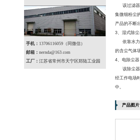
该过滤器
集微细粉尘
产品的不断
3、湿式除尘
依靠水力
手机：
13706116059（同微信）
的含尘气体
邮箱：
nernda@163.com
4、电除尘器
工厂：
江苏省常州市天宁区郑陆工业园
该除尘器是
经工作电场
中。
产品图片