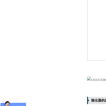
湿
除尘器的