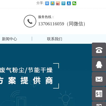
分享:
服务热线：
13706116059（同微信）
新闻中心
联系我们
137061
在线咨
询
nernda