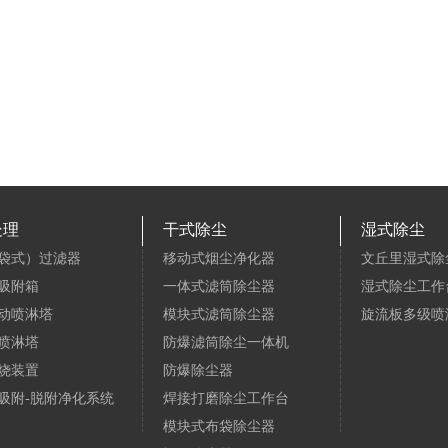
处理
干式除尘
湿式除尘
袋式）过滤器
移动式烟尘净化器
文丘里湿式除
吸附箱
一体式滤筒除尘器
湿式除尘工作
动喷淋塔
模块式滤筒除尘器
旋流板多级喷
喷淋塔
防爆滤筒除尘一体机
烧装置
防爆除尘器
吸附-脱附净化系统
焊接打磨除尘工作台
模块式布袋除尘器