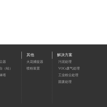
其他
解决方案
尘器
火花捕捉器
污泥处理
台（站）
喷粉装置
VOCs废气处理
淋塔
工业粉尘处理
固废处理